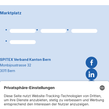
Footerbereich
Marktplatz
Link zum Premiumpart
~Kontaktinformationen
SPITEX Verband Kanton Bern
Monbijoustrasse 32
3011 Bern
Telefon 031 300 51 51
E-Mail
info@spitexbe.ch
Kontakt