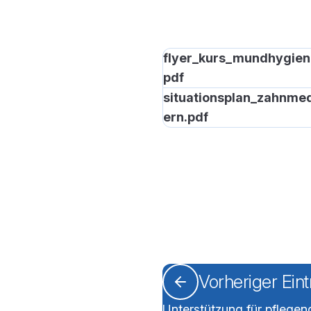
flyer_kurs_mundhygien
pdf
situationsplan_zahnmed
ern.pdf
Vorheriger Ein
Unterstützung für pflege