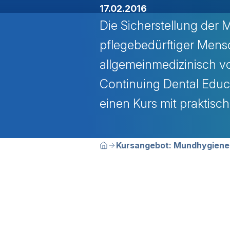
17.02.2016
Die Sicherstellung der
pflegebedürftiger Mensc
allgemeinmedizinisch v
Continuing Dental Educ
einen Kurs mit praktisc
Breadcrumbn
Sie befinden sich hier:
Kursangebot: Mundhygiene 
Home