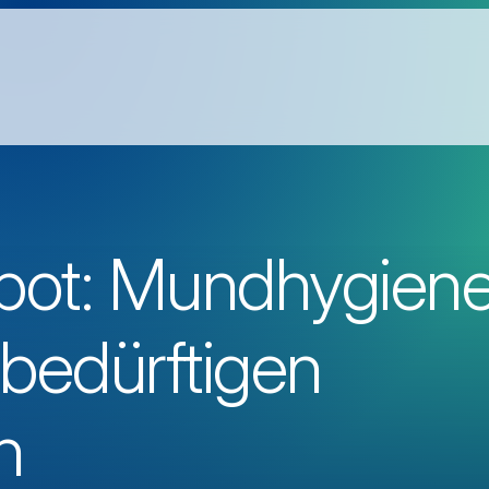
bot: Mundhygien
ebedürftigen
n