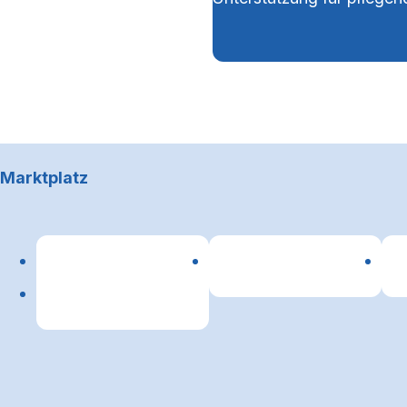
Footerbereich
Marktplatz
Lin