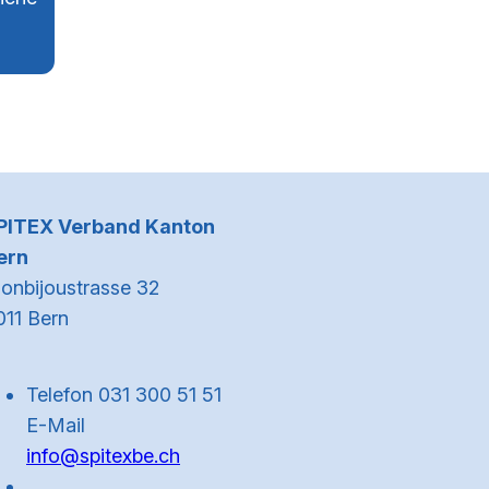
Kontaktinformationen
PITEX Verband Kanton
ern
onbijoustrasse 32
011 Bern
Telefon 031 300 51 51
E-Mail
info@spitexbe.ch