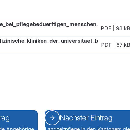
e_bei_pflegebeduerftigen_menschen.
PDF | 93 k
izinische_kliniken_der_universitaet_b
PDF | 67 k
trag
Nächster Eintrag
nde Angehörige
Langzeitpflege in den Kantonen: gl