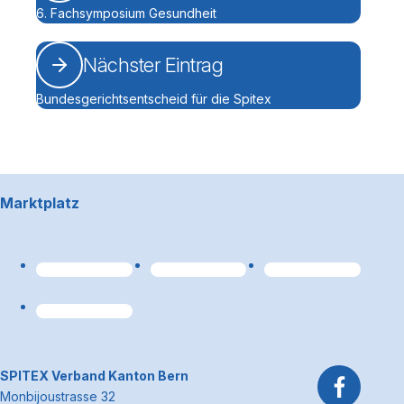
6. Fachsymposium Gesundheit
Nächster Eintrag
Bundesgerichtsentscheid für die Spitex
Footerbereich
Marktplatz
Link zum Premiumpart
~Kontaktinformationen
SPITEX Verband Kanton Bern
Monbijoustrasse 32