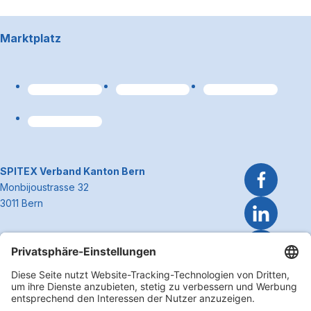
Footerbereich
Marktplatz
Link zum Premiumpart
~Kontaktinformationen
SPITEX Verband Kanton Bern
Monbijoustrasse 32
3011 Bern
Telefon 031 300 51 51
E-Mail
info@spitexbe.ch
Kontakt