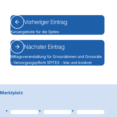
Vorheriger Eintrag
Kursangebote für die Spitex
Nächster Eintrag
Mittagsveranstaltung für Grossrätinnen und Grossräte
– Versorgungspflicht SPITEX - klar und konkret
Footerbereich
Marktplatz