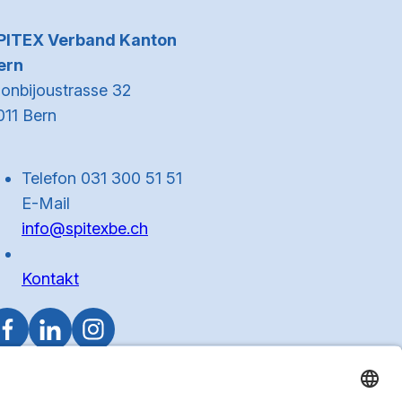
Kontaktinformationen
PITEX Verband Kanton
ern
onbijoustrasse 32
011 Bern
Telefon 031 300 51 51
E-Mail
info@spitexbe.ch
Kontakt
Zum Anfa