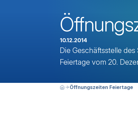
Öffnungsz
10.12.2014
Die Geschäftsstelle des
Feiertage vom 20. Deze
Breadcrumbn
Sie befinden sich hier:
Öffnungszeiten Feiertage
Home