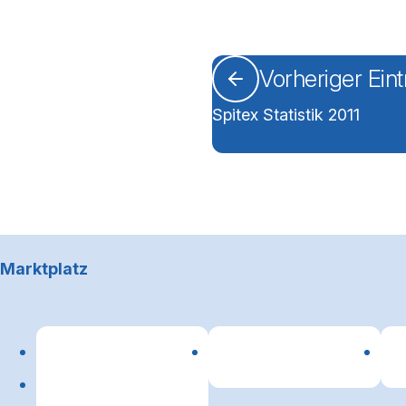
Vorheriger Ein
Spitex Statistik 2011
Footerbereich
Marktplatz
Lin