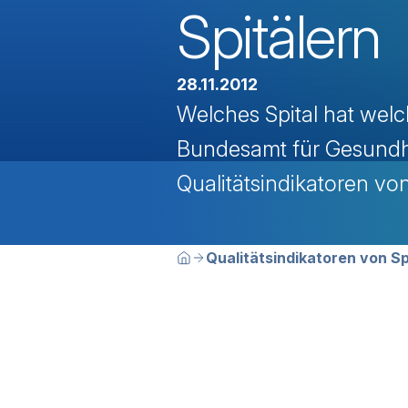
Spitälern
28.11.2012
Welches Spital hat wel
Bundesamt für Gesundhe
Qualitätsindikatoren von
Breadcrumbn
Sie befinden sich hier:
Qualitätsindikatoren von Sp
Home