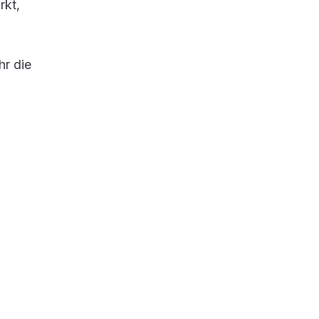
rkt,
hr die