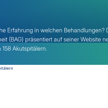
che Erfahrung in welchen Behandlungen? 
it (BAG) präsentiert auf seiner Website n
 158 Akutspitälern.
avigation
itälern