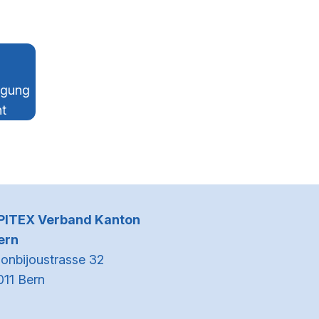
ügung
ht
Kontaktinformationen
PITEX Verband Kanton
ern
onbijoustrasse 32
011 Bern