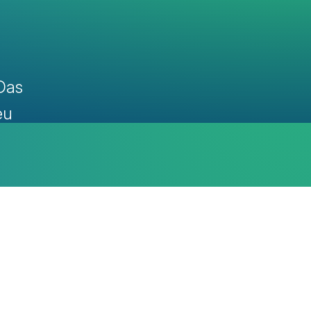
Das
eu