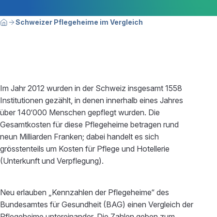
Breadcrumbnavigation
Sie befinden sich hier:
Schweizer Pflegeheime im Vergleich
Home
Im Jahr 2012 wurden in der Schweiz insgesamt 1558
Institutionen gezählt, in denen innerhalb eines Jahres
über 140‘000 Menschen gepflegt wurden. Die
Gesamtkosten für diese Pflegeheime betragen rund
neun Milliarden Franken; dabei handelt es sich
grösstenteils um Kosten für Pflege und Hotellerie
(Unterkunft und Verpflegung).
Neu erlauben „Kennzahlen der Pflegeheime“ des
Bundesamtes für Gesundheit (BAG) einen Vergleich der
Pflegeheime untereinander. Die Zahlen geben zum