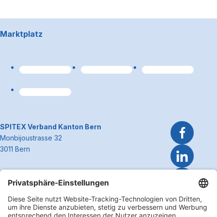
Footerbereich
Marktplatz
Link zum Premiumpart
~Kontaktinformationen
SPITEX Verband Kanton Bern
Monbijoustrasse 32
3011 Bern
Telefon 031 300 51 51
E-Mail
info@spitexbe.ch
Kontakt