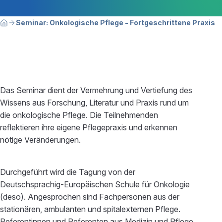
Breadcrumbnavigation
Sie befinden sich hier:
Seminar: Onkologische Pflege - Fortgeschrittene Praxis
Home
Das Seminar dient der Vermehrung und Vertiefung des
Wissens aus Forschung, Literatur und Praxis rund um
die onkologische Pflege. Die Teilnehmenden
reflektieren ihre eigene Pflegepraxis und erkennen
nötige Veränderungen.
Durchgeführt wird die Tagung von der
Deutschsprachig-Europäischen Schule für Onkologie
(deso). Angesprochen sind Fachpersonen aus der
stationären, ambulanten und spitalexternen Pflege.
Referentinnen und Referenten aus Medizin und Pflege