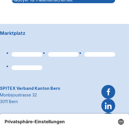
Footerbereich
Marktplatz
Link zum Premiumpart
~Kontaktinformationen
SPITEX Verband Kanton Bern
Monbijoustrasse 32
3011 Bern
Telefon 031 300 51 51
E-Mail
info@spitexbe.ch