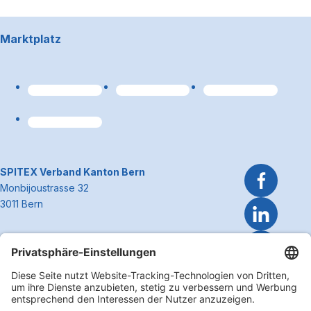
Footerbereich
Marktplatz
Link zum Premiumpart
~Kontaktinformationen
SPITEX Verband Kanton Bern
Monbijoustrasse 32
3011 Bern
Telefon 031 300 51 51
E-Mail
info@spitexbe.ch
Kontakt