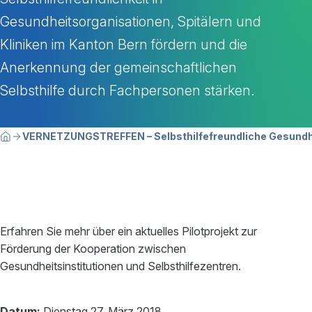
Gesundheitsorganisationen, Spitälern und
Kliniken im Kanton Bern fördern und die
Anerkennung der gemeinschaftlichen
Selbsthilfe durch Fachpersonen stärken.
Breadcrumbnavigation
Sie befinden sich hier:
VERNETZUNGSTREFFEN – Selbsthilfefreundliche Gesundhe
Home
Erfahren Sie mehr über ein aktuelles Pilotprojekt zur
Förderung der Kooperation zwischen
Gesundheitsinstitutionen und Selbsthilfezentren.
Datum:
Dienstag 27. März 2018