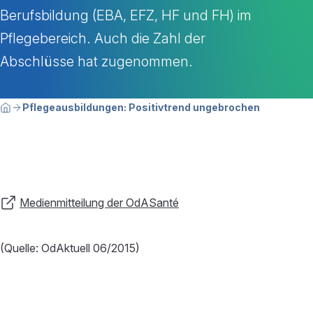
Berufsbildung (EBA, EFZ, HF und FH) im
Pflegebereich. Auch die Zahl der
Abschlüsse hat zugenommen.
Breadcrumbnavigation
Sie befinden sich hier:
Pflegeausbildungen: Positivtrend ungebrochen
Home
Medienmitteilung der OdASanté
(Quelle: OdAktuell 06/2015)