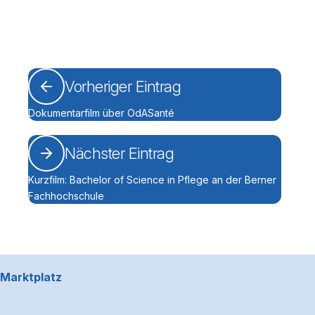
Vorheriger Eintrag
Dokumentarfilm über OdASanté
Nächster Eintrag
Kurzfilm: Bachelor of Science in Pflege an der Berner
Fachhochschule
Footerbereich
Marktplatz